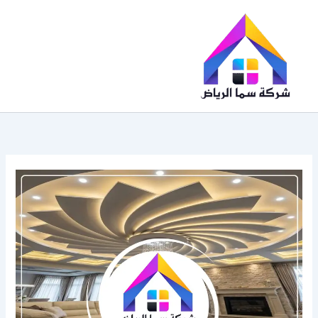
خطي
لى
لمحتوى