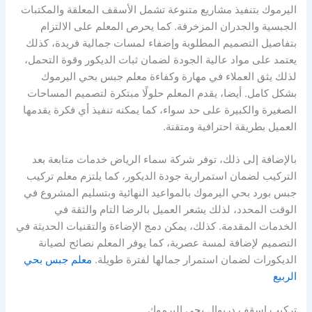
اليرموك بتنفيذ مشاريع متنوعة تشمل الأسقف المعلقة والمكتبات
الجبسية والجدران المزخرفة. كما يحرص المعلم على الالتزام
بتفاصيل التصميم المطلوبة وإضفاء لمسات جمالية فريدة، كذلك
يعتمد على مواد عالية الجودة لضمان ثبات الديكور وقوة التحمل،
لذلك يثق العملاء في مهارة وكفاءة معلم جبس بحي اليرموك
بشكل كامل. أيضا، يقدم المعلم حلولًا مبتكرة لتصميم المساحات
الصغيرة والكبيرة على حد سواء، كما يمكنه تنفيذ أي فكرة يقدمها
العميل بطريقة احترافية ومتقنة.
بالإضافة إلى ذلك، توفر شركة سماء الرياض خدمات متابعة بعد
التركيب لضمان استمرارية جودة الديكور، كما يلتزم معلم تركيب
جبس بورد بحي اليرموك بالمواعيد النهائية وبتسليم المشروع في
الوقت المحدد، لذلك يشعر العميل بالرضا التام والثقة في
الخدمات المقدمة. كذلك، يمكن دمج الإضاءة والتقنيات الحديثة في
التصميم لإضافة لمسة عصرية، كما يوفر المعلم نصائح لصيانة
الديكورات لضمان استمرار جمالها لفترة طويلة.
معلم جبس بحي
الربيع
تركيب اسقف دريوال بحي اليرموك