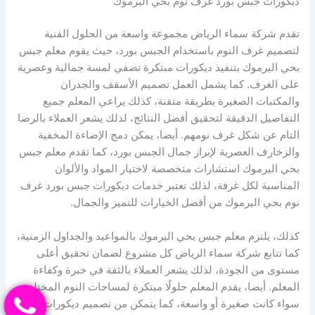
ديكورات جبس بورد غرف نوم بحي اليرموك
تقدم شركة سماء الرياض مجموعة واسعة من الحلول الفنية
لتصميم غرف النوم باستخدام الجبس بورد، حيث يقوم معلم جبس
بحي اليرموك بتنفيذ ديكورات مبتكرة تضفي لمسة جمالية وعصرية
على الغرف. كما يشمل العمل تصميم الأسقف والجدران
والمكتبات الصغيرة بطريقة متقنة، كذلك يراعي المعلم جميع
التفاصيل الدقيقة لتحقيق أفضل النتائج، لذلك يشعر العملاء بالرضا
التام عن شكل غرف نومهم. أيضا، يمكن دمج الإضاءة المخفية
والزخارف العصرية لإبراز جمال الجبس بورد، كما تقدم معلم جبس
بحي اليرموك استشارات متخصصة لاختيار المواد والألوان
المناسبة لكل غرفة، لذلك تعتبر خدمات ديكورات جبس بورد غرف
نوم بحي اليرموك من أفضل الخيارات للتميز والجمال.
كذلك، يلتزم معلم جبس بحي اليرموك بالمواعيد والجداول الزمنية،
كما تتابع شركة سماء الرياض كل مشروع لضمان تحقيق أعلى
مستوى من الجودة، لذلك يشعر العملاء بالثقة في خبرة وكفاءة
المعلم. أيضا، يقدم المعلم حلولًا مبتكرة لمساحات النوم المختلفة
سواء كانت صغيرة أو واسعة، كما يتمكن من تصميم ديكورات