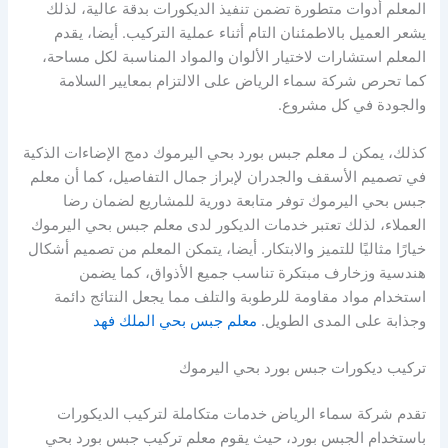
المعلم أدوات متطورة تضمن تنفيذ الديكورات بدقة عالية، لذلك
يشعر العميل بالاطمئنان التام أثناء عملية التركيب. أيضا، يقدم
المعلم استشارات لاختيار الألوان والمواد المناسبة لكل مساحة،
كما تحرص شركة سماء الرياض على الالتزام بمعايير السلامة
والجودة في كل مشروع.
كذلك، يمكن لـ معلم جبس بورد بحي اليرموك دمج الإضاءات الذكية
في تصميم الأسقف والجدران لإبراز جمال التفاصيل، كما أن معلم
جبس بحي اليرموك توفر متابعة دورية للمشاريع لضمان رضا
العملاء، لذلك تعتبر خدمات الديكور لدى معلم جبس بحي اليرموك
خيارًا مثاليًا للتميز والابتكار. أيضا، يتمكن المعلم من تصميم أشكال
هندسية وزخارف مبتكرة تناسب جميع الأذواق، كما يضمن
استخدام مواد مقاومة للرطوبة والتلف مما يجعل النتائج دائمة
وجذابة على المدى الطويل.
معلم جبس بحي الملك فهد
تركيب ديكورات جبس بورد بحي اليرموك
تقدم شركة سماء الرياض خدمات متكاملة لتركيب الديكورات
باستخدام الجبس بورد، حيث يقوم معلم تركيب جبس بورد بحي