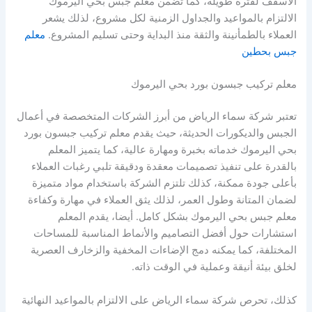
الأسقف لفترة طويلة، كما تضمن معلم جبس بحي اليرموك
الالتزام بالمواعيد والجداول الزمنية لكل مشروع، لذلك يشعر
العملاء بالطمأنينة والثقة منذ البداية وحتى تسليم المشروع.
معلم
جبس بحطين
معلم تركيب جبسون بورد بحي اليرموك
تعتبر شركة سماء الرياض من أبرز الشركات المتخصصة في أعمال
الجبس والديكورات الحديثة، حيث يقدم معلم تركيب جبسون بورد
بحي اليرموك خدماته بخبرة ومهارة عالية، كما يتميز المعلم
بالقدرة على تنفيذ تصميمات معقدة ودقيقة تلبي رغبات العملاء
بأعلى جودة ممكنة، كذلك تلتزم الشركة باستخدام مواد متميزة
لضمان المتانة وطول العمر، لذلك يثق العملاء في مهارة وكفاءة
معلم جبس بحي اليرموك بشكل كامل. أيضا، يقدم المعلم
استشارات حول أفضل التصاميم والأنماط المناسبة للمساحات
المختلفة، كما يمكنه دمج الإضاءات المخفية والزخارف العصرية
لخلق بيئة أنيقة وعملية في الوقت ذاته.
كذلك، تحرص شركة سماء الرياض على الالتزام بالمواعيد النهائية