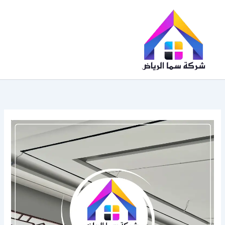
خطي
لى
لمحتوى