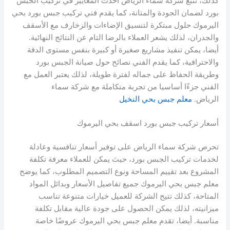
كذلك، تتبع شركة سماء الرياض أحدث المعايير في تركيب الجبس
بورد لضمان الجودة والمتانة، كما يقدم فني تركيب جبس بورد بحي
اليرموك حلول مبتكرة لتنسيق الإضاءات والزخارف مع الأسقف
والجدران، لذلك يشعر العملاء بالرضا التام عن النتائج النهائية.
أيضا، يمكن تنفيذ مشاريع صغيرة أو كبيرة بنفس مستوى الدقة
والاحترافية، كما يقدم الفني نصائح حول صيانة الجبس بورد
وطريقة الحفاظ على جماله لفترة طويلة، لذلك يعتبر العمل مع
الفني جزءًا أساسيا من تجربة متكاملة مع شركة سماء
الرياض.
معلم جبس بحي النخيل
أسعار تركيب جبس بورد اسقف بحي اليرموك
تحرص شركة سماء الرياض على توفير أسعار تنافسية وعادلة
لخدمات تركيب الجبس بورد، حيث يمكن للعملاء معرفة تكلفة
المشروع بعد تقييم المساحة ونوع التصميم المطلوب، كما يوضح
معلم جبس بحي اليرموك جميع تفاصيل الأسعار وبدائل المواد
المتاحة، كذلك تتيح الشركة للعميل خيارات متنوعة تناسب
ميزانيته، لذلك يمكن الحصول على جودة عالية مقابل تكلفة
مناسبة. أيضا، تقدم معلم جبس بحي اليرموك عروضًا خاصة