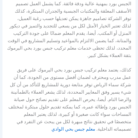
الجبس بورد بمهنية عالية ودقة فائقة. كما يشمل العمل تصميم
الأسقف المعلقة والمكتبات الجبسية والجدران المبتكرة، كذلك
توفر الشركة تصاميم جاهزة يمكن تعديلها حسب رغبة العميل،
لذلك تعتبر الخيار الأمثل لكل من يسعى للتجديد والتميز في ديكور
المنزل أو المكتب. أيضا، يقدم المعلم ضمانًا على جودة التركيب
والمتانة، كما يضمن الالتزام بالمواعيد وتسليم المشاريع في الوقت
المحدد، لذلك تحظى خدمات معلم تركيب جبس بورد بحي اليرموك
بثقة العملاء بشكل كبير.
كذلك، يعتمد معلم تركيب جبس بورد بحي اليرموك على فريق
عمل مدرب ومحترف لضمان أفضل مستوى من الجودة، كما أن
شركة سماء الرياض توفر متابعة دورية للمشاريع للتأكد من أن كل
شيء يسير وفق المعايير المحددة، لذلك يشعر العملاء بالطمأنينة
والرضا التام. أيضا، يحرص المعلم على تقديم نصائح حول صيانة
الجبس بورد وإطالة عمره، كما يمكنه تقديم حلول مبتكرة لمختلف
المساحات سواء كانت صغيرة أو كبيرة، لذلك يعتبر المعلم
متخصصًا في تحقيق نتائج مبهرة لكل من يبحث عن التفرد في
تصميماته الداخلية.
معلم جبس بحي الوادي