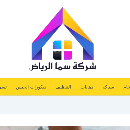
خام
سباكه
دهانات
التنظيف
ديكورات الجبس
تسر