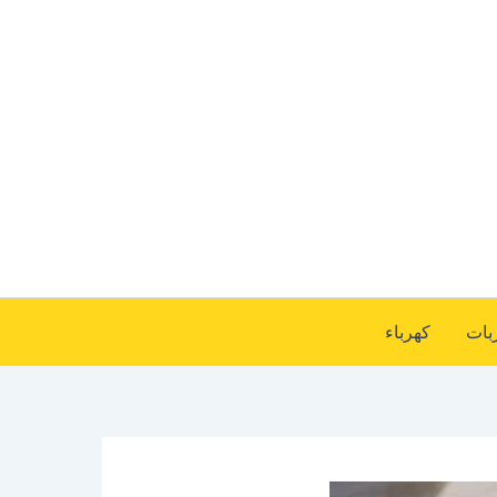
بات
كهرباء