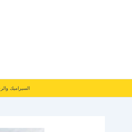
خطي
لى
لمحتوى
السيراميك والر