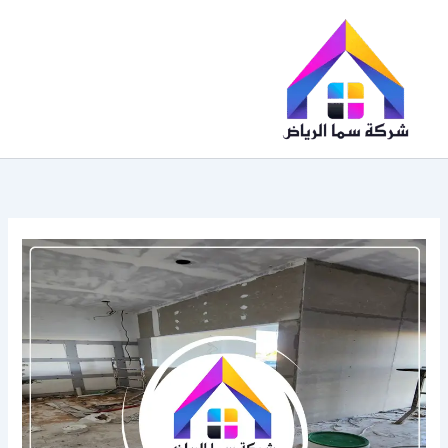
خطي
لى
لمحتوى