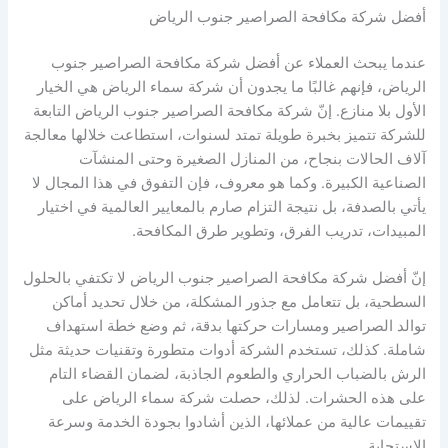
أفضل شركة مكافحة الصراصير جنوب الرياض
عندما يبحث العملاء عن أفضل شركة مكافحة الصراصير جنوب
الرياض، فإنهم غالبًا ما يجدون أن شركة سماء الرياض هي الخيار
الأول بلا منازع. إنّ شركة مكافحة الصراصير جنوب الرياض التابعة
للشركة تتميز بخبرة طويلة تمتد لسنوات، استطاعت خلالها معالجة
آلاف الحالات بنجاح، من المنازل الصغيرة وحتى المنشآت
الصناعية الكبيرة. وكما هو معروف، فإن التفوق في هذا المجال لا
يأتي بالصدفة، بل نتيجة التزام صارم بالمعايير العالمية في اختيار
المبيدات، تدريب الفرق، وتطوير طرق المكافحة.
إنّ أفضل شركة مكافحة الصراصير جنوب الرياض لا تكتفي بالحلول
السطحية، بل تتعامل مع جذور المشكلة، من خلال تحديد أماكن
توالد الصراصير ومسارات حركتها بدقة، ثم وضع خطة استهداف
شاملة. كذلك، تستخدم الشركة أدوات متطورة وتقنيات حديثة مثل
الرش بالضباب الحراري والطعوم الجاذبة، لضمان القضاء التام
على هذه الحشرات. لذلك، حصلت شركة سماء الرياض على
تقييمات عالية من عملائها، الذين أشادوا بجودة الخدمة وسرعة
الاستجابة.