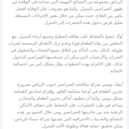
الرياض مجموعة من النصائح المهمة التي تساعد في الوقاية من
ظهور الصراصير بالمنزل. وكما هو معروف، فإن الوقاية أفضل
بكثير من العلاج، حيث يمكن من خلال بعض الإجراءات البسيطة
تقليل فرص دخول هذه الحشرات إلى المنزل.
أولًا، يُنصح بالحفاظ على نظافة المطبخ وجميع أرجاء المنزل، مع
التخلص من بقايا الطعام فورًا وعدم ترك الأطباق المتسخة لفترات
طويلة. كذلك، يجب التأكد من إغلاق جميع الفتحات والشقوق في
الجدران والأرضيات التي يمكن أن تستخدمها الصراصير للدخول.
لذلك، فإن الالتزام بهذه الخطوات يقلل بشكل كبير من احتمالية
الإصابة.
أيضًا، توصي شركة مكافحة الصراصير جنوب الرياض بضرورة
تخزين الطعام في أوعية محكمة الغلق، وإفراغ صناديق القمامة
بشكل يومي. وكما أن تنظيف أماكن تخزين الطعام والمخازن
يساعد في طرد الحشرات، فإن الحفاظ على جفاف الأماكن
الرطبة يحد من جاذبيتها للصراصير. ومن خلال الجمع بين هذه
النصائح والخدمات الاحترافية التي تقدمها شركة سماء الرياض،
يمكن تحقيق حماية فعالة وطويلة الأمد للمنزل.