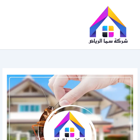
خطي
لى
لمحتوى