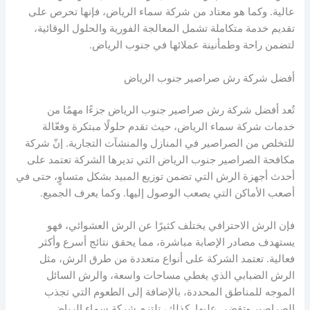
عالية. وكما هو معتاد من شركة سماء الرياض، فإنها تحرص على
تقديم خدمة متكاملة تشمل المعالجة الفورية والحلول الوقائية،
لتضمن راحة وطمأنينة عملائها في جنوب الرياض.
أفضل شركة رش صراصير جنوب الرياض
تُعد أفضل شركة رش صراصير جنوب الرياض جزءًا مهمًا من
خدمات شركة سماء الرياض، حيث تقدم حلولًا مبتكرة وفعّالة
للتخلص من الصراصير في المنازل والمنشآت التجارية. إنّ شركة
مكافحة الصراصير جنوب الرياض التي تديرها الشركة تعتمد على
أحدث أجهزة الرش التي تضمن توزيع المبيد بشكل متساوٍ، حتى في
أصعب الأماكن التي يصعب الوصول إليها. وكما يعرف الجميع.
فإن الرش الاحترافي يختلف كثيرًا عن الرش العشوائي، فهو
يستهدف مصادر الإصابة مباشرة، مما يحقق نتائج أسرع وأكثر
فعالية. تعتمد الشركة على أنواع متعددة من طرق الرش، مثل
الرش الضبابي الذي يغطي مساحات واسعة، والرش السائل
الموجه للمناطق المحددة، بالإضافة إلى الطعوم التي تجذب
الصراصير وتقضي عليها. كذلك، تلتزم شركة سماء الرياض