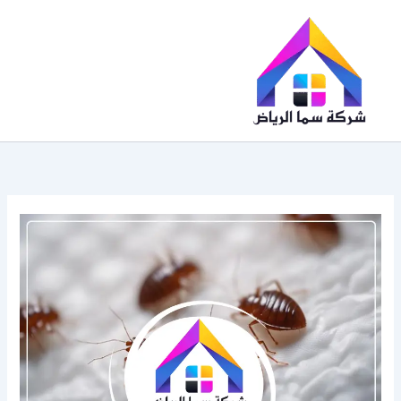
خطي
لى
لمحتوى