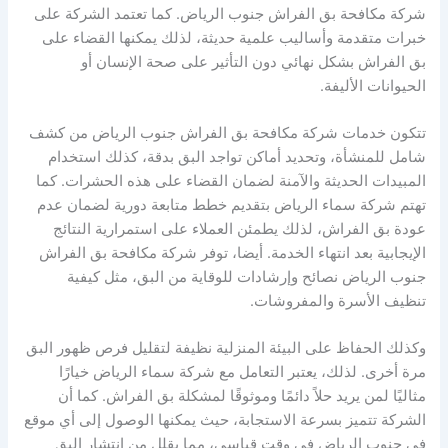
شركة مكافحة بق الفراش جنوب الرياض. كما تعتمد الشركة على
خبرات متقدمة وأساليب علمية حديثة، لذلك يمكنها القضاء على
بق الفراش بشكل نهائي دون التأثير على صحة الإنسان أو
الحيوانات الأليفة.
تتكون خدمات شركة مكافحة بق الفراش جنوب الرياض من كشف
شامل للمنشأة، وتحديد أماكن تواجد البق بدقة، كذلك استخدام
المبيدات الحديثة والآمنة لضمان القضاء على هذه الحشرات. كما
تهتم شركة سماء الرياض بتقديم خطط متابعة دورية لضمان عدم
عودة بق الفراش، لذلك يطمئن العملاء على استمرارية النتائج
الإيجابية بعد انتهاء الخدمة. أيضا، توفر شركة مكافحة بق الفراش
جنوب الرياض نصائح وإرشادات للوقاية من البق، مثل كيفية
تنظيف الأسرة والمفروشات.
وكذلك الحفاظ على البيئة المنزلية نظيفة لتقليل فرص ظهور البق
مرة أخرى. لذلك، يعتبر التعامل مع شركة سماء الرياض خيارًا
مثاليًا لمن يريد حلاً دائمًا وموثوقًا لمشكلة بق الفراش. كما أن
الشركة تتميز بسرعة الاستجابة، حيث يمكنها الوصول إلى أي موقع
في جنوب الرياض في وقت قياسي، مما يقلل من انتشار البق