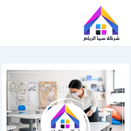
خطي
لى
لمحتوى