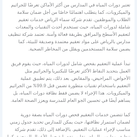
تعتبر دورات المياه في المدارس من أكثر الأماكن تعرضًا للجراثيم
والميكروبات، كما يتطلب اهتمامًا خاصًا من أجل ضمان سلامة
الطلاب والموظفين. تقدم شركة سماء الرياض خدمات تعقيم
شاملة لدورات المياه، حيث تستخدم أحدث التقنيات والمعدات
لتعقيم الأسطح والمرافق بطريقة فعالة وآمنة. تعتمد شركة تنظيف
مدارس بالرياض على مواد تعقيم معتمدة وصديقة للبيئة، كما
يضمن سلامة المستخدمين ويقلل من المخاطر الصحية.
تبدأ عملية التعقيم بفحص شامل لدورات المياه، حيث يقوم فريق
العمل بتحديد النقاط الأكثر تعرضًا للبكتيريا والجراثيم مثل
الأحواض، المراحيض، والمقابض. بعد ذلك، يتم تطبيق عملية
التعقيم باستخدام تقنيات متطورة تضمن قتل 99.9% من الجراثيم
والميكروبات. هذا الإجراء لا يضمن فقط نظافة دورات المياه، بل
يساهم أيضًا في تحسين الجو العام للمدرسة ويعزز الصحة العامة.
كما تتضمن خدمات التعقيم فحص دورات المياه بصفة دورية
لضمان استمرار نظافتها، حيث يمكن للمدارس تحديد جدول زمني
مناسب لإجراء عمليات التعقيم. بالإضافة إلى ذلك، تقدم شركة
تنظيف مدارس بالرياض تقارير تفصيلية حول الأعمال المنجزة، كما