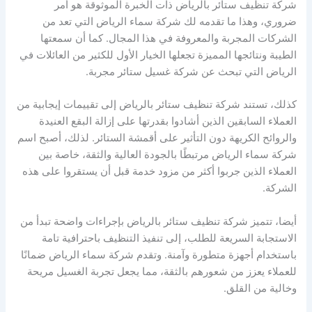
شركة تنظيف ستائر بالرياض ذات الخبرة الموثوقة هو أمر
ضروري، وهذا ما تقدمه لك شركة سماء الرياض التي تعد من
الشركات المجربة والمعروفة في هذا المجال. كما أن سمعتها
الطيبة ونتائجها المميزة تجعلها الخيار الأول للكثير من العائلات في
الرياض التي تبحث عن شركة غسيل ستائر مجربة.
كذلك، تستند شركة تنظيف ستائر بالرياض إلى تقييمات إيجابية من
العملاء السابقين الذين أشادوا بقدرتها على إزالة البقع العنيدة
والروائح الكريهة دون التأثير على أقمشة الستائر. لذلك، أصبح اسم
شركة سماء الرياض مرتبطًا بالجودة العالية والثقة، خاصة بين
العملاء الذين جربوا أكثر من مزود خدمة قبل أن يستقروا على هذه
الشركة.
أيضا، تتميز شركة تنظيف ستائر بالرياض بإجراءات واضحة تبدأ من
الاستجابة السريعة للطلب، إلى تنفيذ التنظيف باحترافية تامة
باستخدام أجهزة متطورة وآمنة. وتقدم شركة سماء الرياض ضمانًا
للعملاء يعزز من شعورهم بالثقة، مما يجعل تجربة الغسيل مريحة
وخالية من القلق.