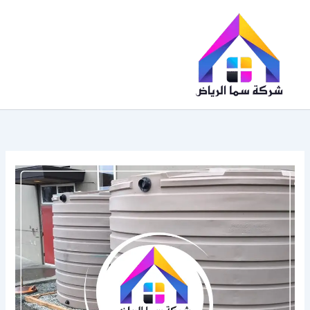
خطي
لى
لمحتوى