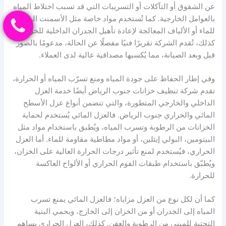
عن الشقوق أو التآكلات أو التسريبات التي قد تسبب اختلاط المياه
بالعوامل الخارجية. كما تُستخدم مواد خاصة مثل الأسمنت المقاوم
للماء أو الألياف المعالجة لإعادة تأهيل الجدران الداخلية للخزان.
كذلك، تُقدم الشركة تقريرًا فنيًا مفصلًا عن الحالة، مدعومًا بالصور
قبل وبعد الصيانة، مما يُكسبها مصداقية عالية لدى العملاء.
وفي إطار الحفاظ على جودة المياه ومنع تسرّب المياه أو الحرارة،
تقدم شركة تنظيف خزانات جنوب الرياض أيضًا خدمة العزل
الداخلي والخارجي المتطورة، والتي تتضمن أنواع عزل الأسطح
المائي والحراري جنوب الرياض. فالعزل المائي يُستخدم لحماية
الخزانات من الرطوبة وتسرب المياه، ويُطبق باستخدام مواد مثل
البيتومين، البولي إيثلين، أو مواد مطاطية مقاومة للماء. أما العزل
الحراري، فيُستخدم لمنع تأثير درجات الحرارة العالية على الخزان،
ويُطبّق باستخدام طبقات الفوم الحراري أو الألواح العاكسة
للحرارة.
كما أن لكل نوع من العزل مزاياه؛ فالعزل المائي يمنع تسرب
المياه إلى الجدران أو من الخزان إلى الخارج، ويحمي البنية
التحتية للمبنى من الرطوبة والعفن. كذلك، العزل الحراري يساهم