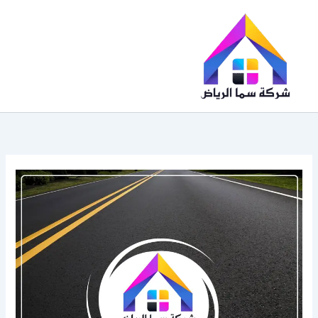
خطي
لى
لمحتوى